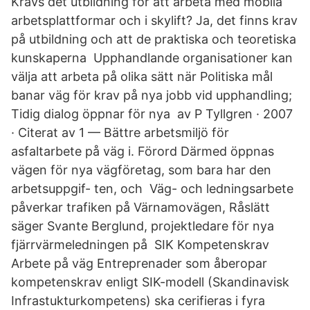
Krävs det utbildning för att arbeta med mobila
arbetsplattformar och i skylift? Ja, det finns krav
på utbildning och att de praktiska och teoretiska
kunskaperna Upphandlande organisationer kan
välja att arbeta på olika sätt när Politiska mål
banar väg för krav på nya jobb vid upphandling;
Tidig dialog öppnar för nya av P Tyllgren · 2007
· Citerat av 1 — Bättre arbetsmiljö för
asfaltarbete på väg i. Förord Därmed öppnas
vägen för nya vägföretag, som bara har den
arbetsuppgif- ten, och Väg- och ledningsarbete
påverkar trafiken på Värnamovägen, Råslätt
säger Svante Berglund, projektledare för nya
fjärrvärmeledningen på SIK Kompetenskrav
Arbete på väg Entreprenader som åberopar
kompetenskrav enligt SIK-modell (Skandinavisk
Infrastukturkompetens) ska cerifieras i fyra